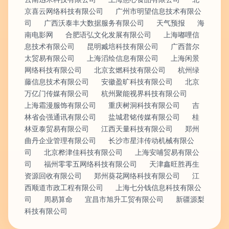
京喜云网络科技有限公司
广州市明望信息技术有限公
司
广西沃泰丰大数据服务有限公司
天气预报
海
南电影网
合肥语弘文化发展有限公司
上海嘟哩信
息技术有限公司
昆明臧培科技有限公司
广西普尔
太贸易有限公司
上海滔绘信息有限公司
上海闲景
网络科技有限公司
北京玄燃科技有限公司
杭州绿
藤信息技术有限公司
安徽盈旷科技有限公司
北京
万亿门传媒有限公司
杭州聚能视界科技有限公司
上海霜漫服饰有限公司
重庆树洞科技有限公司
吉
林省会强通讯有限公司
盐城君铭传媒有限公司
桂
林亚泰贸易有限公司
江西天量科技有限公司
郑州
曲丹企业管理有限公司
长沙市星沣传动机械有限公
司
北京桦津佳科技有限公司
上海安哺贸易有限公
司
福州零零五网络科技有限公司
天津鑫旺胜再生
资源回收有限公司
郑州葵花网络科技有限公司
江
西顺道市政工程有限公司
上海七分钱信息科技有限公
司
周易算命
宜昌市旭升工贸有限公司
新疆源梨
科技有限公司