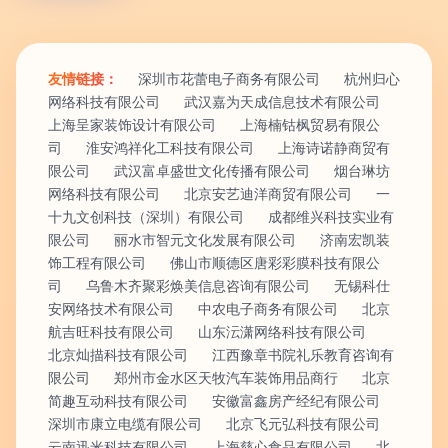
友情链接：
深圳市花蕾电子商务有限公司
杭州归心
网络科技有限公司
武汉嘉为天成信息技术有限公司
上海呈家装饰设计有限公司
上海楠钴枫贸易有限公
司
淮安鸿祥化工科技有限公司
上海诗诺静商贸有
限公司
武汉富卓盛世文化传播有限公司
烟台琳坊
网络科技有限公司
北京安艺迪洋商贸有限公司
一
十九文创科技（深圳）有限公司
成都维兴科技实业有
限公司
丽水市智元文化发展有限公司
济南宏凯装
饰工程有限公司
佛山市顺德区唐彩彩膜科技有限公
司
乌鲁木齐聚彩焕美信息咨询有限公司
无锡科仕
安网络技术有限公司
中农电子商务有限公司
北京
航吉旺科技有限公司
山东沄潇网络科技有限公司
北京灿描科技有限公司
江西豫章书院礼乐教育咨询有
限公司
郑州市金水区天牧汽车装饰用品商行
北京
简趣互动科技有限公司
安徽富鑫房产经纪有限公司
深圳市康立电缆有限公司
北京飞元弘科技有限公司
云南迅米科技有限公司
上海慈心食品有限公司
北